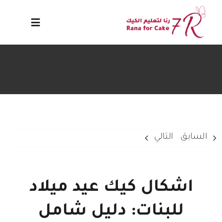
Ski
t
Toggle
conten
avigation
الرئيسية
الكورسات
مدونة
السابق
التالي
سياسة الخصوصية
اشكال كيك عيد ميلاد
دورات مجانيه
للبنات: دليل شامل