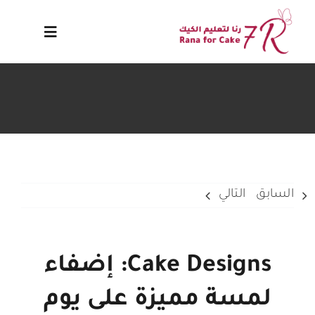
Ski
t
Toggle
conten
avigation
الرئيسية
الكورسات
مدونة
السابق
التالي
سياسة الخصوصية
Cake Designs: إضفاء
دورات مجانيه
لمسة مميزة على يوم