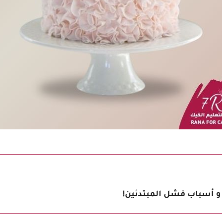
اء و أسباب فشل المبتدئين!