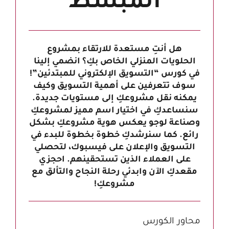
المبسط
هل أنتِ مستعدة للارتقاء بمشروع
الحلويات المنزلي الخاص بكِ؟ انضمي إلينا
في كورس “التسويق الإلكتروني للمبتدئين”!
سوف تتعرفين على أهمية التسويق وكيف
يمكنه نقل مشروعكِ إلى مستويات جديدة.
سنساعدكِ في اختيار اسم مميز لمشروعكِ
وصناعة لوجو يعكس هوية مشروعكِ بشكل
رائع. كما سنرشدكِ خطوة بخطوة للبدء في
التسويق والإعلان على فيسبوك، لتحصلي
على العملاء الذين تستحقينهم. احجزي
مقعدكِ الآن وابدئي رحلة النجاح والتألق مع
مشروعكِ!
محاور الكورس